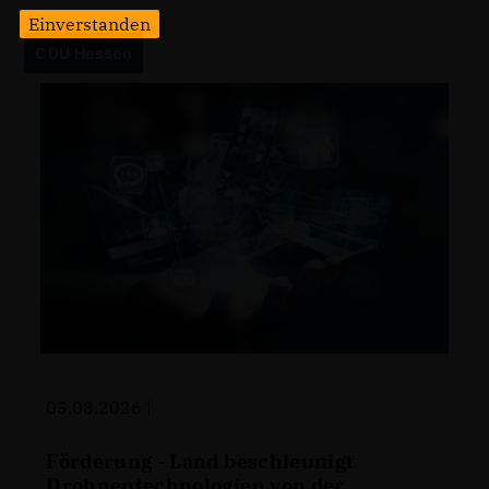
Einverstanden
CDU Hessen
05.08.2026 |
Förderung - Land beschleunigt
Drohnentechnologien von der